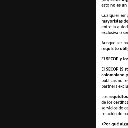
esto
no es un 
Cualquier em
mayoristas
de
entre la autor
exclusiva o se
Aunque ser pa
requisito obl
El SECOP y lo
El
SECOP (Sis
colombiano
p
públicas no r
partners exclu
Los
requisitos
de los
certifi
servicios de c
relación de pa
¿Por qué alg