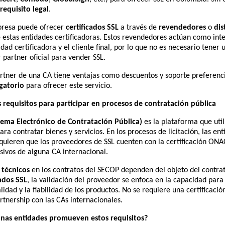
requisito legal
.
presa puede ofrecer
certificados SSL
a través de
revendedores
o
dis
 estas entidades certificadoras. Estos revendedores actúan como int
idad certificadora y el cliente final, por lo que no es necesario tener 
r partner oficial para vender SSL.
rtner de una CA tiene ventajas como descuentos y soporte preferenc
igatorio
para ofrecer este servicio.
s requisitos para participar en procesos de contratación pública
tema Electrónico de Contratación Pública)
es la plataforma que util
ara contratar bienes y servicios. En los procesos de licitación, las en
equieren que los proveedores de SSL cuenten con la certificación ONA
sivos de alguna CA internacional.
 técnicos
en los contratos del SECOP dependen del objeto del contrat
cados SSL
, la validación del proveedor se enfoca en la capacidad para
alidad y la fiabilidad de los productos. No se requiere una certificac
rtnership con las CAs internacionales.
unas entidades promueven estos requisitos?