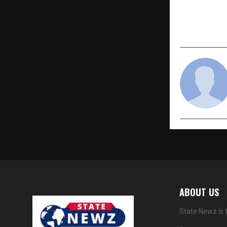
Medicare 
of Change 
of India
ABOUT US
State Newz is 