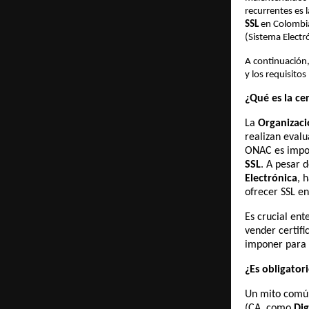
recurrentes es 
SSL
en Colombia
(Sistema Electr
A continuación,
y los requisitos
¿Qué es la ce
La
Organizaci
realizan eval
ONAC es impor
SSL
. A pesar 
Electrónica
, 
ofrecer SSL e
Es crucial en
vender certifi
imponer para
¿Es obligator
Un mito comú
(CA, como
Dig