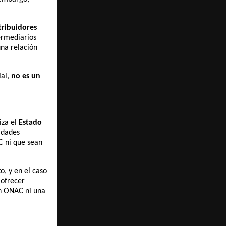
tribuidores
ermediarios
una relación
ial,
no es un
iza el
Estado
tidades
C ni que sean
o, y en el caso
 ofrecer
ión ONAC ni una