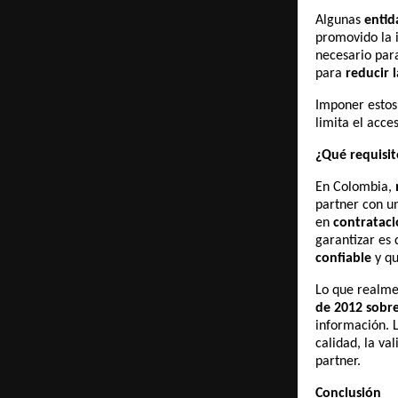
Algunas
entid
promovido la i
necesario par
para
reducir 
Imponer estos 
limita el acce
¿Qué requisit
En Colombia,
partner con un
en
contrataci
garantizar es 
confiable
y qu
Lo que realme
de 2012 sobre
información. L
calidad, la va
partner.
Conclusión