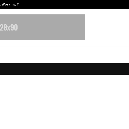
A): Working Towards…
Case Study: How Petros Stone Eng
ecesario tener la certificación ON
rtner de una entidad certificadora
r SSL en Colombia
ovember 8, 2025
0
6157