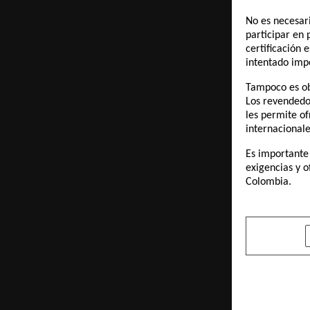
No es necesari
participar en 
certificación
intentado imp
Tampoco es obl
Los revendedor
les permite of
internacionale
Es importante
exigencias y o
Colombia.
SHARE
PREVIOUS POST
Dr. Prasha