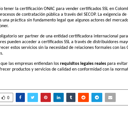
o tener la certificación ONAC para vender certificados SSL en Colom
procesos de contratación pública a través del SECOP. La exigencia de 
 es una práctica sin fundamento legal que algunos actores del mercad
oner.
igatorio ser partner de una entidad certificadora internacional para
es pueden acceder a certificados SSL a través de distribuidores mayo
recer estos servicios sin la necesidad de relaciones formales con las 
s.
 que las empresas entiendan los
requisitos legales reales
para evitar
frecer productos y servicios de calidad en conformidad con la norma
0
nt Singh of Shubham
SONG ASLA BY MAS