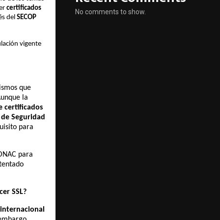
er
certificados
No comments to show.
és del
SECOP
lación vigente
ismos que
Aunque la
e certificados
 de Seguridad
isito para
n ONAC para
ntentado
cer SSL?
 internacional
 embargo,