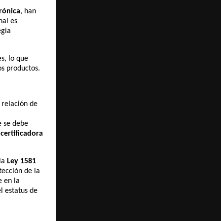
rónica
, han
nal es
egia
s, lo que
os productos.
 relación de
e se debe
certificadora
la
Ley 1581
tección de la
e en la
el estatus de