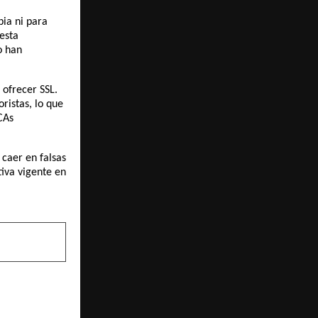
bia ni para
esta
o han
 ofrecer SSL.
ristas, lo que
CAs
 caer en falsas
tiva vigente en
NEXT POST
HA ALI AND