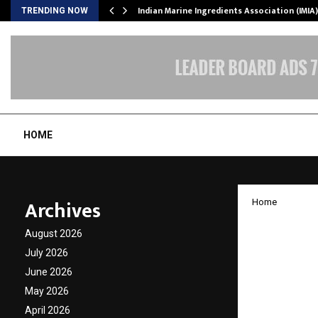
ws…
Indian Marine Ingredients Association (IMI
TRENDING NOW
HOME
Archives
Home
No es n
August 2026
ser Pa
July 2026
June 2026
ofrece
May 2026
April 2026
by
cradmin
N