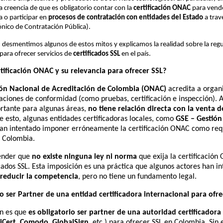
la creencia de que es obligatorio contar con la
certificación ONAC
para vend
 o participar en
procesos de contratación con entidades del Estado
a trav
ónico de Contratación Pública).
 desmentimos algunos de estos mitos y explicamos la realidad sobre la regu
 para ofrecer servicios de
certificados SSL
en el país.
rtificación ONAC y su relevancia para ofrecer SSL?
ón Nacional de Acreditación de Colombia (ONAC)
acredita a organ
uaciones de conformidad (como pruebas, certificación e inspección). 
tante para algunas áreas,
no tiene relación directa con la venta d
de esto, algunas entidades certificadoras locales, como
GSE – Gestión
han intentado imponer erróneamente la certificación ONAC como requ
n Colombia.
tender que
no existe ninguna ley ni norma
que exija la certificació
cados SSL. Esta imposición es una práctica que algunos actores han i
reducir la competencia
, pero no tiene un fundamento legal.
io ser Partner de una entidad certificadora internacional para ofre
n es que
es obligatorio ser partner de una autoridad certificadora
iCert
,
Comodo
,
GlobalSign
, etc.) para ofrecer SSL en Colombia. Sin